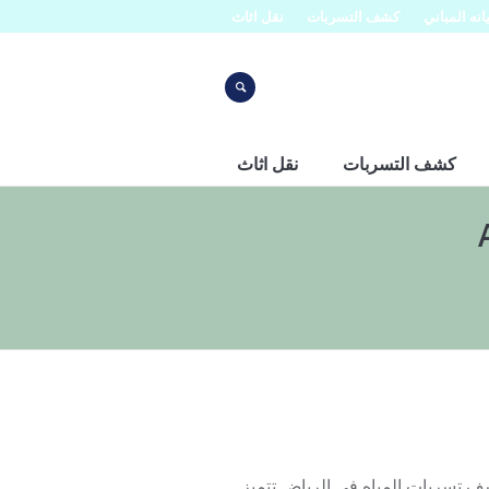
نه المباني
كشف التسربات
نقل اثاث
كشف التسربات
نقل اثاث
اض 0553445129 شركة افنان لكشف تسربات المياه في الرياض تتميز