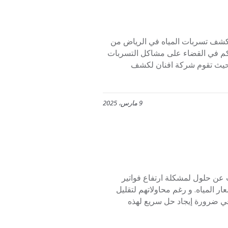
0553445129 تعتبر شركة افنان لكشف تسربات المياه في الرياض من
كم في القضاء على مشاكل التسربات
. حيث تقوم شركة افنان لكشف
9 مارس، 2025
بالرياض 0553445129 في إطار البحث عن حلول لمشكلة ارتفاع فواتير
ر المياه. و رغم محاولاتهم لتقليل
دعي ضرورة إيجاد حل سريع لهذه