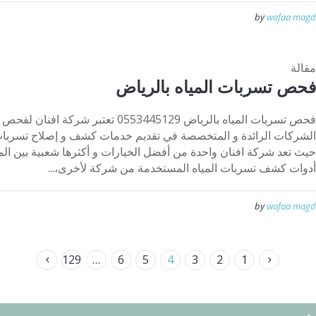
by
wafaa magd
مقالة
فحص تسربات المياه بالرياض
فحص تسربات المياه بالرياض 0553445129 تعت
الشركات الرائدة و المتخصصة في تقديم خدمات كشف و إصلاح تسربات ال
حيث تعد شركة افنان واحدة من أفضل الخيارات و أكثرها شعبية بين ال
أدوات كشف تسربات المياه المستخدمة من شركة لأخرى،...
by
wafaa magd
129
…
6
5
4
3
2
1