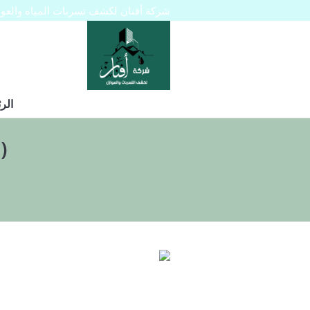
شركة أفنان لكشف تسربات المياه والعوازل 445129
الر
)