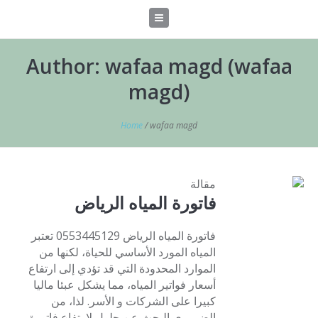
Author:
wafaa magd
(wafaa
magd)
Home
/
wafaa magd
مقالة
فاتورة المياه الرياض
فاتورة المياه الرياض 0553445129 تعتبر
المياه المورد الأساسي للحياة، لكنها من
الموارد المحدودة التي قد تؤدي إلى ارتفاع
أسعار فواتير المياه، مما يشكل عبئا ماليا
كبيرا على الشركات و الأسر. لذا، من
الضروري البحث عن حلول لارتفاع فاتورة