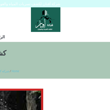
شركة أفنان لكشف تسربات المياه والعوازل 445129
الر
كش
Home
/
شركه كش