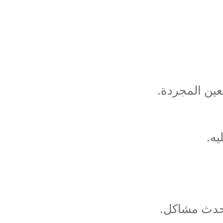
عين المجردة.
يه.
 تحدث مشاكل.