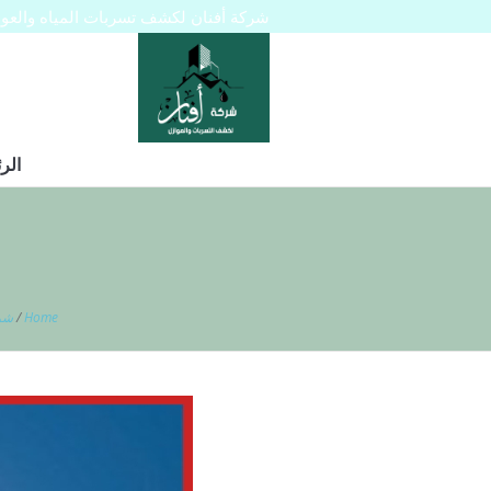
شركة أفنان لكشف تسربات المياه والعوازل 445129
الر
Home
/
شرك