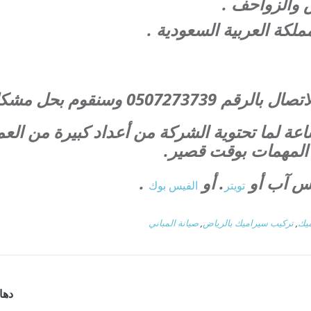
 والزواحف .
ملكة العربية السعودية .
قوم بحل مشكلتك والتعاون معك.
حن متاحين خلال ال24ساعة لما تحتوية الشركة من أعداد كبيرة من
كل المهمات بوقت قصير.
تس آب أو
. أو
.
تويتر
الفيس بوك
يك
,
تركيب سيراميك بالرياض
,
صيانة المباني
دها