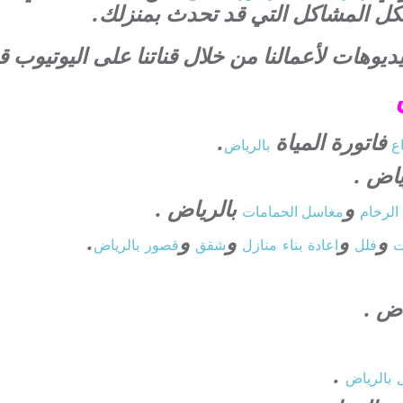
لكل المشاكل التي قد تحدث بمنزلك.
يوهات لأعمالنا من خلال قناتنا على اليوتيوب ق
فاتورة المياة
.
اع
بالرياض
ياض .
و
بالرياض .
الرخام
مغاسل الحمامات
و
و
و
و
.
ت
فلل
اعادة
بناء
منازل
شقق
قصور
بالرياض
اض .
.
بالرياض