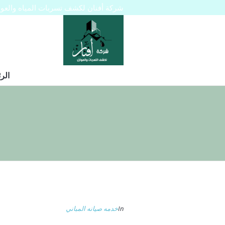
شركة أفنان لكشف تسربات المياه والعوازل 445129
الر
In
خدمه صيانه المباني