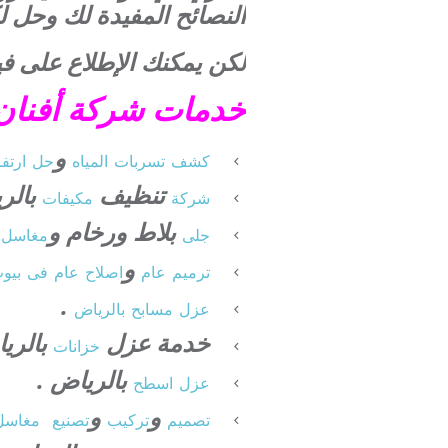
النصائح المفيدة لك وحل 
لكن يمكنك الإطلاع على فيد
خدمات شركة أفنان
و
كشف
تسربات
المياه
حل
ارتف
تنظيف
بالر
شركة
مكيفات
بلاط ورخام و
جلى
مغاسل
و
ترميم
عام
اصلاح
عام
فى
بيو
.
عزل
مسابح
بالرياض
خدمة عزل
بالري
خزانات
بالرياض .
عزل
اسطح
و
و
تصميم
تركيب
تصنيع
مغاسل