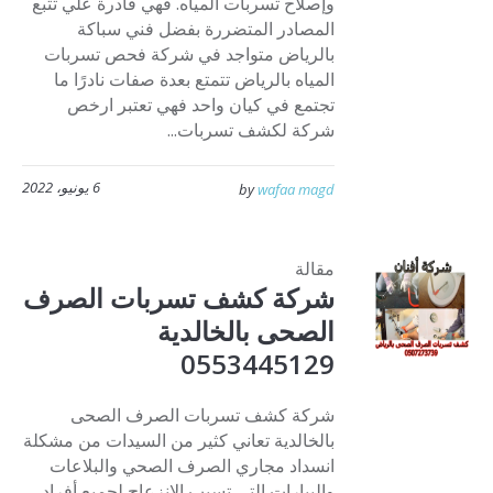
وإصلاح تسربات المياه. فهي قادرة علي تتبع
المصادر المتضررة بفضل فني سباكة
بالرياض متواجد في شركة فحص تسربات
المياه بالرياض تتمتع بعدة صفات نادرًا ما
تجتمع في كيان واحد فهي تعتبر ارخص
شركة لكشف تسربات...
6 يونيو، 2022
by
wafaa magd
مقالة
شركة كشف تسربات الصرف
الصحى بالخالدية
0553445129
شركة كشف تسربات الصرف الصحى
بالخالدية تعاني كثير من السيدات من مشكلة
انسداد مجاري الصرف الصحي والبلاعات
والبيارات التي تسبب الانزعاج لجميع أفراد