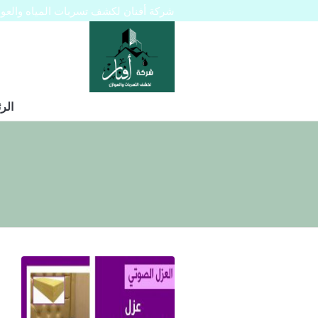
شركة أفنان لكشف تسربات المياه والعوازل 445129
الر