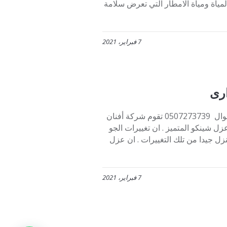
لمياة ومياة الامطار التي تعرض سلامة
7 فبراير، 2021
رى
شركة عزل اسطح شينكو بالدمام عزل فوم حرارى تواصلوا معنا عبر جوال 0507273739 تقوم شركة أفنان
زل شينكو المتميز . ان تغييرات الجو
زل جيدا من تلك التغييرات . ان عزل
7 فبراير، 2021