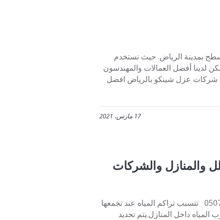
طح بمدينة الرياض. حيث نستخدم
لكن لدينا أفضل العمالات والمهندسون
المختصون بمجال عزل الشينكو. تواصلوا معنا عبر جوال 0507273739 شركات عزل شينكو بالرياض افضل
17 مارس، 2021
ل والمنازل والشركات
أفضل شركة عزل أسطح بالرياض للفلل والمنازل والشركات 0507273739 تتسبب تراكم المياه عند تجمعها
مياه داخل المنازل.يتم تحديد