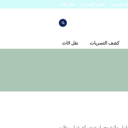
نه المباني
كشف التسربات
نقل اثاث
كشف التسربات
نقل اثاث
ل مائية وحرارية شركة عزل رولات