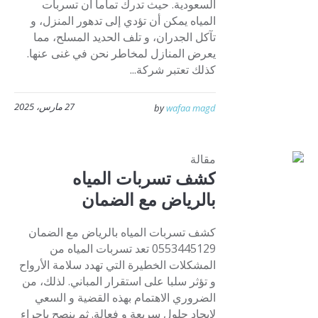
السعودية. حيث تدرك تماما أن تسربات
المياه يمكن أن تؤدي إلى تدهور المنزل، و
تآكل الجدران، و تلف الحديد المسلح، مما
يعرض المنازل لمخاطر نحن في غنى عنها.
كذلك تعتبر شركة...
27 مارس، 2025
by
wafaa magd
مقالة
كشف تسربات المياه
بالرياض مع الضمان
كشف تسربات المياه بالرياض مع الضمان
0553445129 تعد تسربات المياه من
المشكلات الخطيرة التي تهدد سلامة الأرواح
و تؤثر سلبا على استقرار المباني. لذلك، من
الضروري الاهتمام بهذه القضية و السعي
لإيجاد حلول سريعة و فعالة. ثم ينصح بإجراء