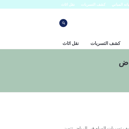
نه المباني
كشف التسربات
نقل اثاث
كشف التسربات
نقل اثاث
اض
اض 0553445129 شركة افنان لكشف تسربات المياه في الرياض تتميز