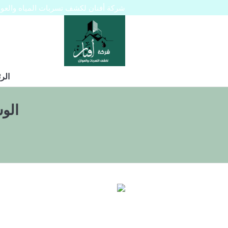
شركة أفنان لكشف تسربات المياه والعوازل 445129
الر
الو