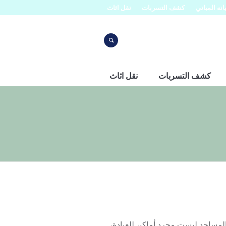
نه المباني
كشف التسربات
نقل اثاث
كشف التسربات
نقل اثاث
ركة افنان تدرك أن المساجد ليست مجرد أماكن للعبادة،