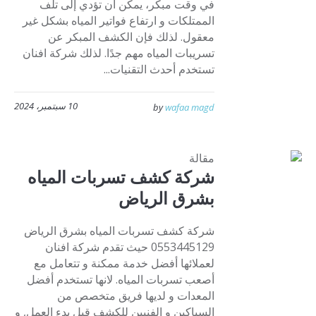
في وقت مبكر، يمكن أن تؤدي إلى تلف
الممتلكات و ارتفاع فواتير المياه بشكل غير
معقول. لذلك فإن الكشف المبكر عن
تسريبات المياه مهم جدًا. لذلك شركة افنان
تستخدم أحدث التقنيات...
10 سبتمبر، 2024
by
wafaa magd
مقالة
شركة كشف تسربات المياه
بشرق الرياض
شركة كشف تسربات المياه بشرق الرياض
0553445129 حيث تقدم شركة افنان
لعملائها أفضل خدمة ممكنة و تتعامل مع
أصعب تسربات المياه. لانها تستخدم أفضل
المعدات و لديها فريق متخصص من
السباكين و الفنيين للكشف قبل بدء العمل, و