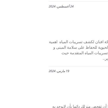
24 أغسطس، 2024
ه شمال الرياض 0553445129 خدمات شركة افنان لكشف تسريبات المياه اهمية
يوية للحفاظ على سلامة المبنى و
تسريبات المياه المتقدمة حيث
...
19 مارس، 2024
ال الرياض 0553445129 من الهام جدا أن تفحص منزلك دائما بأن لايوجد به