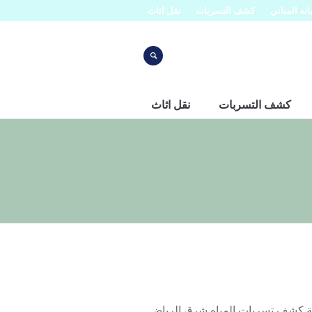
نه المباني
كشف التسربات
نقل اثاث
كشف التسربات
نقل اثاث
رق الرياض 0553445129 حيث ان شركة كشف تسربات المياه شرق الرياض