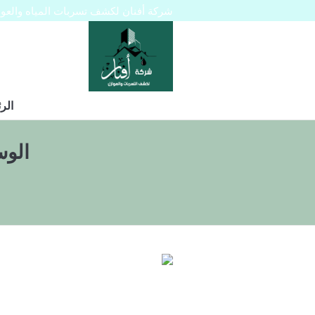
شركة أفنان لكشف تسربات المياه والعوازل 445129
الر
الو