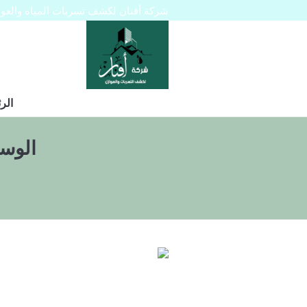
شركة أفنان لكشف تسربات المياه والعوازل 445129
الر
الوس