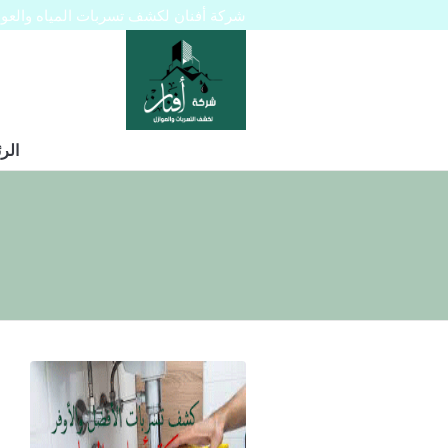
شركة أفنان لكشف تسربات المياه والعوازل 445129
الر