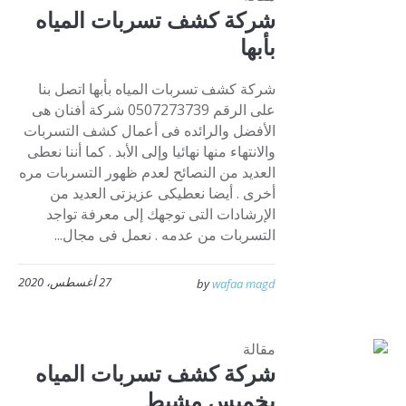
شركة كشف تسربات المياه
بأبها
شركة كشف تسربات المياه بأبها اتصل بنا
على الرقم 0507273739 شركة أفنان هى
الأفضل والرائده فى أعمال كشف التسربات
والانتهاء منها نهائيا وإلى الأبد . كما أننا نعطى
العديد من النصائح لعدم ظهور التسربات مره
أخرى . أيضا نعطيكى عزيزتى العديد من
الإرشادات التى توجهك إلى معرفة تواجد
التسربات من عدمه . نعمل فى مجال...
27 أغسطس، 2020
by
wafaa magd
مقالة
شركة كشف تسربات المياه
بخميس مشيط