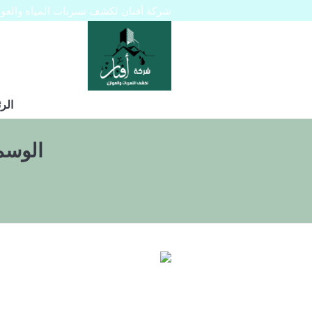
شركة أفنان لكشف تسربات المياه والعوازل 445129
الر
الوسم