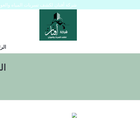
شركة أفنان لكشف تسربات المياه والعوازل 445129
الر
ال