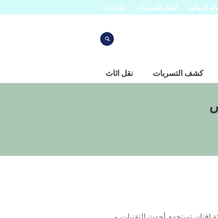
نه المباني
كشف التسربات
نقل اثاث
كشف التسربات
نقل اثاث
ض
رب الرياض 0553445129 حيث ان شركة افنان تستخدم أحدث التقنيات و