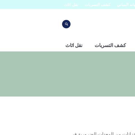
نه المباني
كشف التسربات
نقل اثاث
كشف التسربات
نقل اثاث
لخرج اتصل بنا على الرقم 0507273739 تعتبر الخزانات من المعدات الضرورية فى