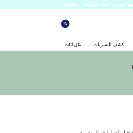
نه المباني
كشف التسربات
نقل اثاث
كشف التسربات
نقل اثاث
لنرجس 0553445129 حيث تعد شركة افنان لعزل الخزانات في حي