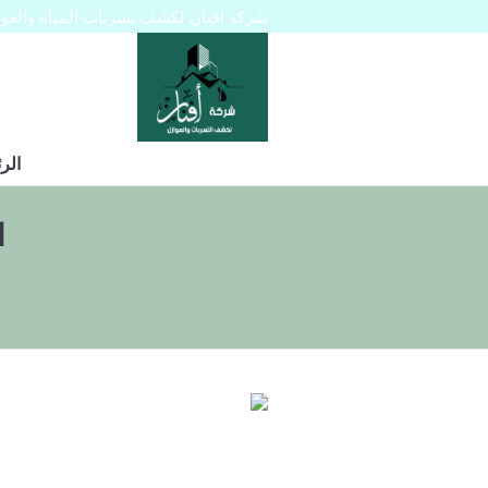
شركة أفنان لكشف تسربات المياه والعوازل 445129
الر
ا