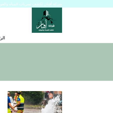
شركة أفنان لكشف تسربات المياه والعوازل 445129
الر