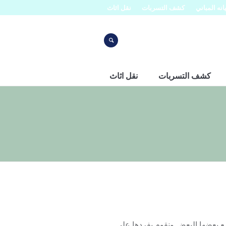
نه المباني
كشف التسربات
نقل اثاث
كشف التسربات
نقل اثاث
بعضها البعض ونقوم بفردها على