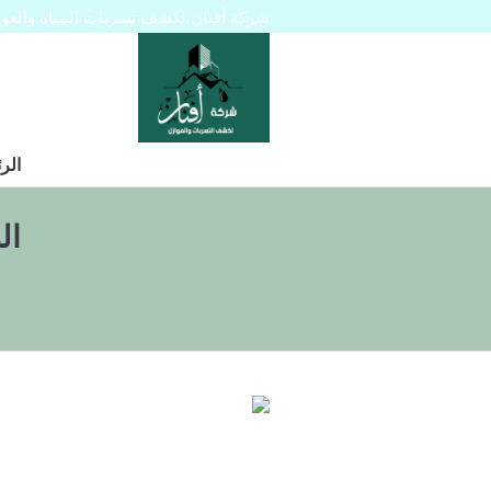
شركة أفنان لكشف تسربات المياه والعوازل 445129
الر
ال