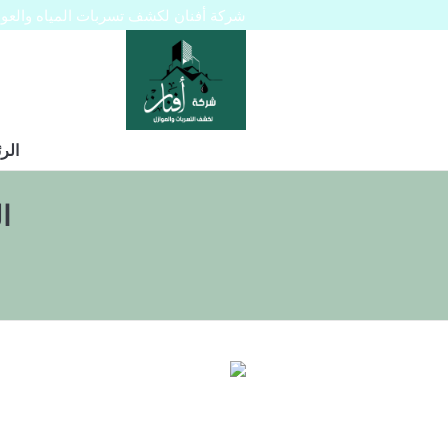
شركة أفنان لكشف تسربات المياه والعوازل 445129
الر
ا