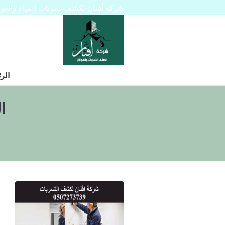
شركة أفنان لكشف تسربات المياه والعوازل 445129
الر
ا