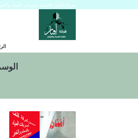
شركة أفنان لكشف تسربات المياه والعوازل 445129
الر
الوسم