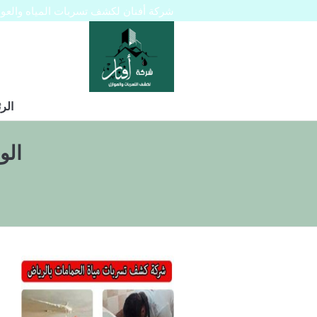
شركة أفنان لكشف تسربات المياه والعوازل 445129
الر
الو