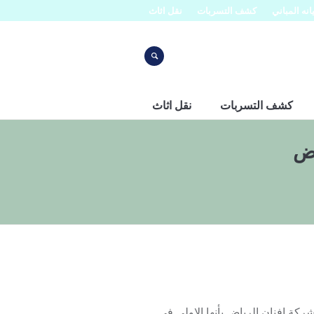
نه المباني
كشف التسربات
نقل اثاث
كشف التسربات
نقل اثاث
اض
: 050727379 تتميز شركة افنان الرياض بأنها الاولي في