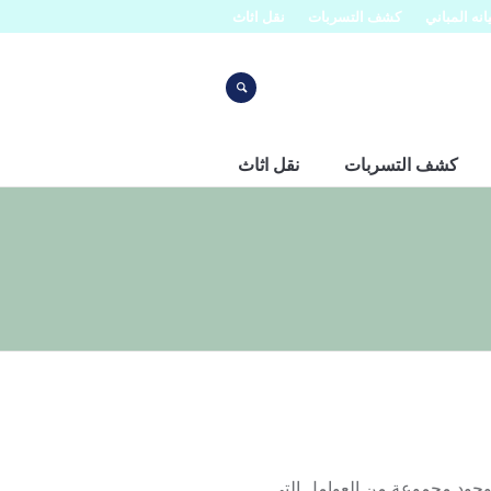
نه المباني
كشف التسربات
نقل اثاث
كشف التسربات
نقل اثاث
ث تتميز شركة افنان بوجود مجموعة من العوامل التي