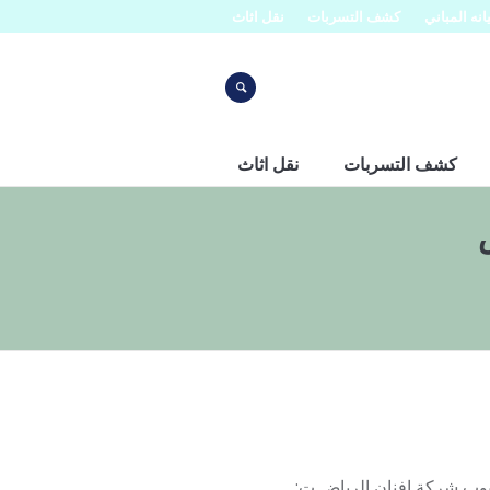
نه المباني
كشف التسربات
نقل اثاث
كشف التسربات
نقل اثاث
ت: 0507273739 قناتنا على اليوتيوب شركة افنان الرياض ت: