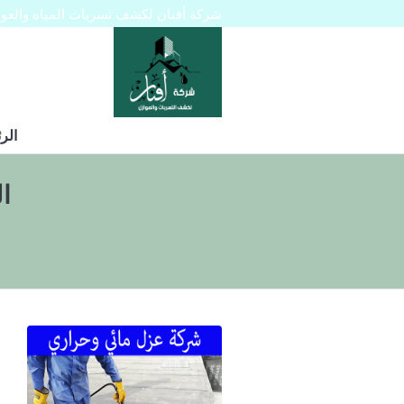
شركة أفنان لكشف تسربات المياه والعوازل 445129
الر
ا