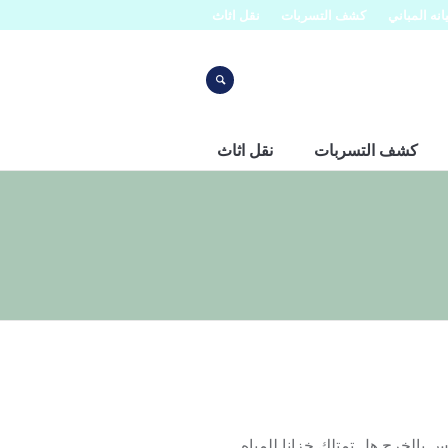
نه المباني
كشف التسربات
نقل اثاث
كشف التسربات
نقل اثاث
 بالخرج هل تمتلك خزانا للمياه