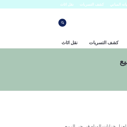
نه المباني
كشف التسربات
نقل اثاث
كشف التسربات
نقل اثاث
يع
 0553445129 تعتبر شركة افنان لعزل خزانات المياه في حي الربيع