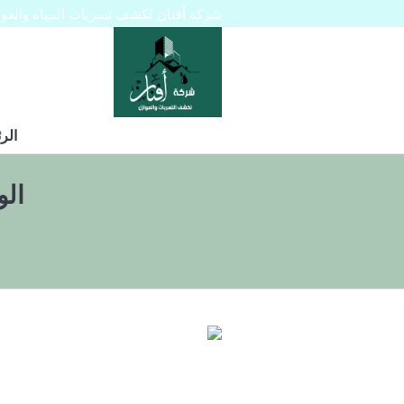
شركة أفنان لكشف تسربات المياه والعوازل 445129
الر
ال