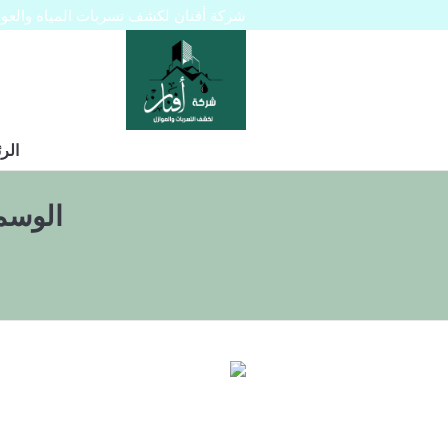
شركة أفنان لكشف تسربات المياه والعوازل 445129
الر
الوسم