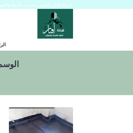
شركة أفنان لكشف تسربات المياه والعوازل 445129
الر
الوسم