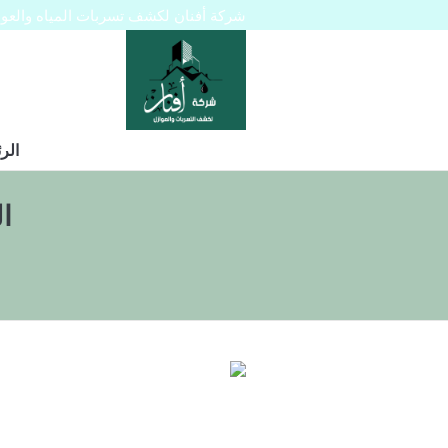
شركة أفنان لكشف تسربات المياه والعوازل 445129
الر
ا