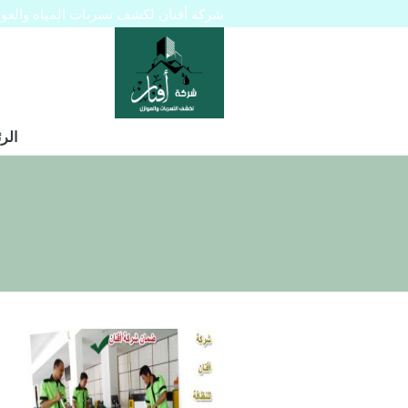
شركة أفنان لكشف تسربات المياه والعوازل 445129
الر