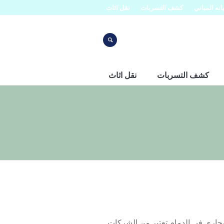
نه المباني
كشف التسربات
نقل اثاث
كشف التسربات
نقل اثاث
0 شركة افنان لتسليك المجاري في الدمام تعتبر من الشركات