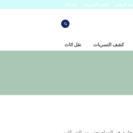
نه المباني
كشف التسربات
نقل اثاث
كشف التسربات
نقل اثاث
0 شركة افنان لتسليك المجاري في الدمام تعتبر من الشركات