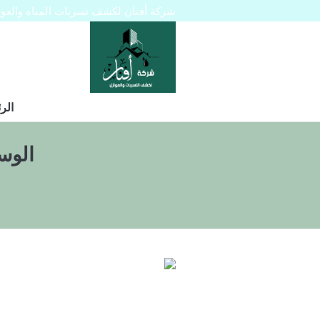
شركة أفنان لكشف تسربات المياه والعوازل 445129
الر
الوس