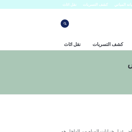
نه المباني
كشف التسربات
نقل اثاث
كشف التسربات
نقل اثاث
ض
كة افنان للعوزال بالرياض عزل خزانات المياه من الداخل هو