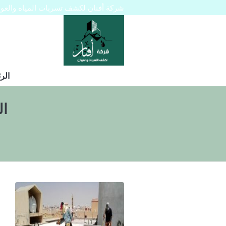
شركة أفنان لكشف تسربات المياه والعوازل 445129
الر
ال