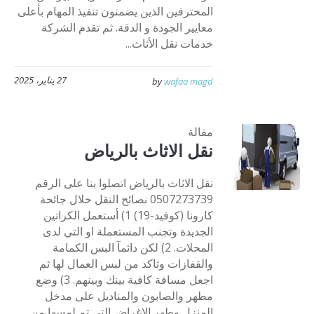
المحترفين الذين يضمنون تنفيذ المهام بأعلى
معايير الجودة و الدقة. ثم تقدم الشركة
خدمات نقل الأثاث...
27 يناير، 2025
by
wafaa magd
مقالة
نقل الاثاث بالرياض
نقل الاثاث بالرياض اتصلوا بنا على الرقم
0507273739 نصائح النقل خلال جائحة
كارونا (كوفيد-19) 1) أستعمل الكراتين
الجديدة وتجنب المستعملة او التي لدى
المحلات. 2) لكن دائمآ البس الكمامة
والقفازات وتاكد من لبس العمال لها ثم
اجعل مسافة كافية بينك وبينهم. 3) وضع
مطهر والصابون والمناديل على مدخل
المنزل وطهر الاغراض التى تم لمسها من...