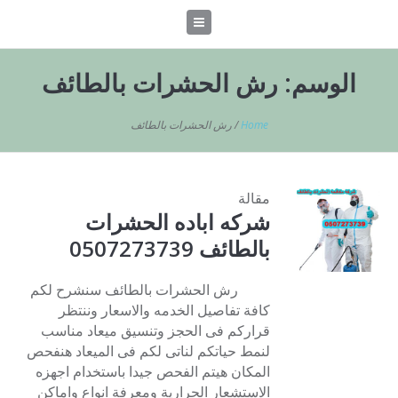
الوسم:
رش الحشرات بالطائف
Home
/
رش الحشرات بالطائف
مقالة
شركه اباده الحشرات
بالطائف 0507273739
رش الحشرات بالطائف سنشرح لكم
كافة تفاصيل الخدمه والاسعار وننتظر
قراركم فى الحجز وتنسيق ميعاد مناسب
لنمط حياتكم لناتى لكم فى الميعاد هنفحص
المكان هيتم الفحص جيدا باستخدام اجهزه
الاستشعار الحرارية ومعرفة انواع واماكن