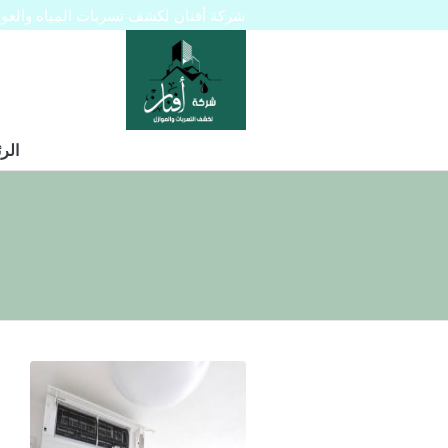
شركة أفنان لكشف تسربات المياه والعوازل 445129
الر