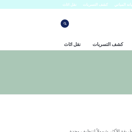
نه المباني
كشف التسربات
نقل اثاث
كشف التسربات
نقل اثاث
تصلوا بنا على الرقم 0507273739 تتضمن الطريقة الأكثر شمولاً لتنظيف وحدة