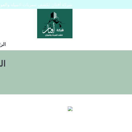
شركة أفنان لكشف تسربات المياه والعوازل 445129
الر
ال