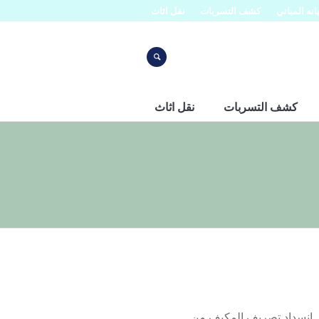
نه المباني
كشف التسربات
نقل اثاث
كشف التسربات
نقل اثاث
 انسداد تصريف المكيف من