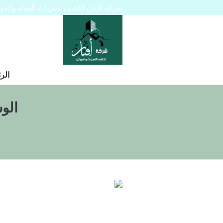
شركة أفنان لكشف تسربات المياه والعوازل 445129
الر
الو