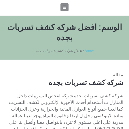
الوسم:
افضل شركه كشف تسربات
بجده
Home
/
افضل شركه كشف تسربات بجده
مقالة
شركه كشف تسربات بجده
شركه كشف تسربات بجده شركة لفحص التسريبات داخل
المنازل ب أستخدام أحدث الأجهزة الإلكتروني لكشف التسريب
كما لدينا جميع أنواع العوازل المائية والحرارية وعزل الخزانات
بماده الايبوكسي وحل ل ارتفاع فاتورة المياة يوجد لدينا عماله
مدربة علي اعلي مستوي لا تتردد بالتواصل معنا وأتصل بنا علي
0507273739 لنصل اليكم اينما كنتم في شركه افنان الرياض ...