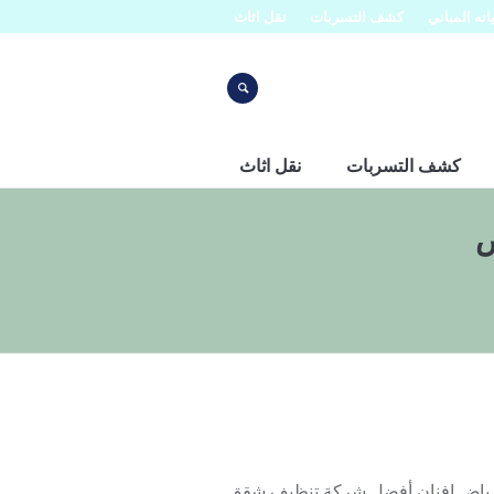
نه المباني
كشف التسربات
نقل اثاث
كشف التسربات
نقل اثاث
ض
0 شركه تنظيف فلل بالرياض افنان أفضل شركة تنظيف شقق