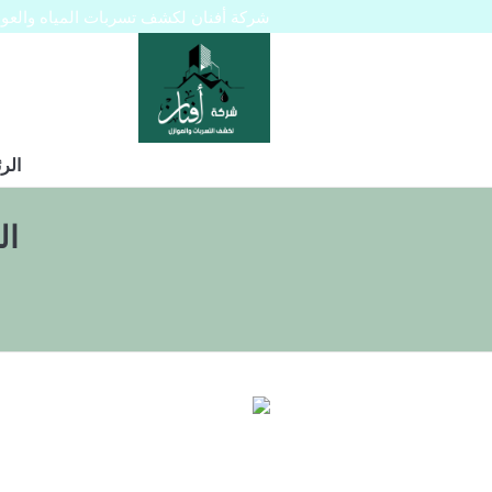
شركة أفنان لكشف تسربات المياه والعوازل 445129
الر
ال