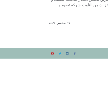
زانك من التلوث. شركه تعقيم و
11 سبتمبر، 2021