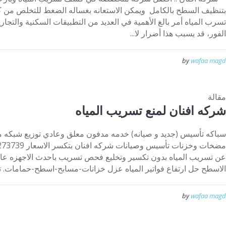
بتنظيف السطح بالكامل ويمكن الاستعانه بغساله الضغط للتخلص من كاف
تسرب المياه أمر بالغ الأهمية في العديد من التطبيقات السكنية والتجا
الفور، قد يسبب هذا أضرار لا...
by
wafaa magd
مقالة
شركه افنان لمنع تسريب المياه
سباكه تأسيس (جديد و صيانه) خدمه مدفون معلق وعادي توزيع شبك
عن تسريب المياه بدون تكسير وتخليع فحص تسريب باحدث الاجهزه عالم
الاسطح حل ارتفاع فواتير المياه عزل خزانات-مسابح-اسطح-حمامات. تق
by
wafaa magd