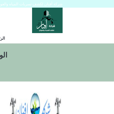
شركة أفنان لكشف تسربات المياه والعوازل 445129
الر
ال