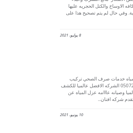
ه الاوساخ والكتل الحجريه عليها
رية. وفي حال لم يتم تصحيح هذا على
8 يوليو، 2021
ه مياه خدمات صرف الصحي تركيب
مضخات وخزنات تأسيس وصيانات شركه افنان بتكسر الاسعار 0507273739 الشركه الافضل عالميا للكشف
يا وصيانه عااامه عزل المياه عن
دم شركه افنان...
10 يونيو، 2021